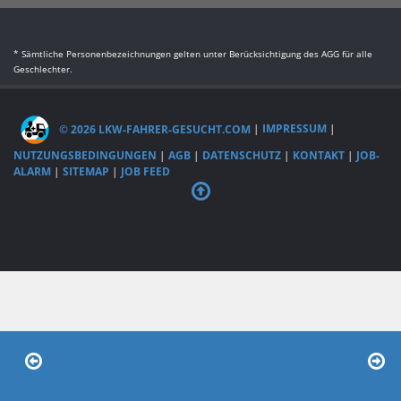
* Sämtliche Personenbezeichnungen gelten unter Berücksichtigung des AGG für alle
Geschlechter.
© 2026 LKW-FAHRER-GESUCHT.COM
|
IMPRESSUM
|
NUTZUNGSBEDINGUNGEN
|
AGB
|
DATENSCHUTZ
|
KONTAKT
|
JOB-
ALARM
|
SITEMAP
|
JOB FEED