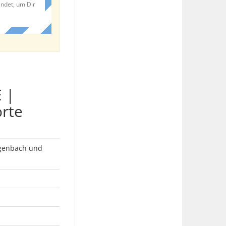
endet, um Dir
 |
orte
agenbach und