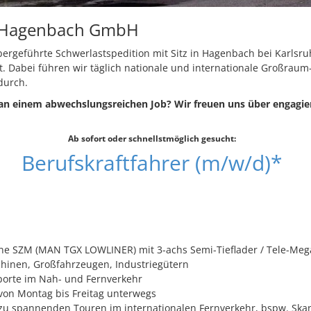
 Hagenbach GmbH
bergeführte Schwerlastspedition mit Sitz in Hagenbach bei Karlsru
. Dabei führen wir täglich nationale und internationale Großraum
durch.
 an einem abwechslungsreichen Job? Wir freuen uns über engagie
Ab sofort oder schnellstmöglich gesucht:
Berufskraftfahrer (m/w/d)*
ine SZM (MAN TGX LOWLINER) mit 3-achs Semi-Tieflader / Tele-Me
inen, Großfahrzeugen, Industriegütern
porte im Nah- und Fernverkehr
 von Montag bis Freitag unterwegs
zu spannenden Touren im internationalen Fernverkehr, bspw. Ska