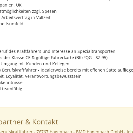
Spanien, UK
stmöglichkeiten zzgl. Spesen
 Arbeitsvertrag in Vollzeit
rbeitsumfeld
ruf des Kraftfahrers und Interesse an Spezialtransporten
s der Klasse CE & gültige Fahrerkarte (BKrFQG - SZ 95)
r Umgang mit Kunden und Kollegen
 Berufskraftfahrer - idealerweise bereits mit offenen Sattelauflieg
eit, Loyalität, Verantwortungsbewusstsein
hkenntnisse
d teamfähig
artner & Kontakt
Berufskraftfahrer - 76767 Hagenbach - BMD Hagenbach GmbH - Jo