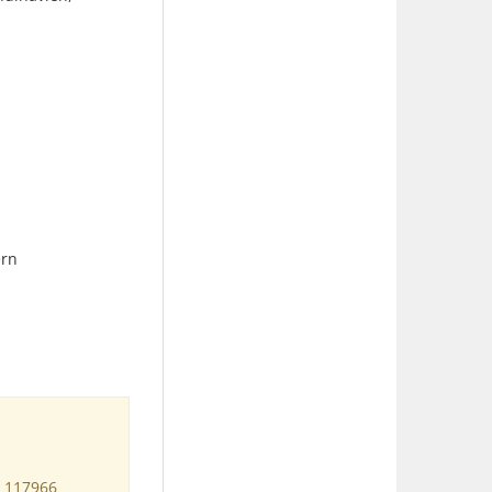
ern
b 117966