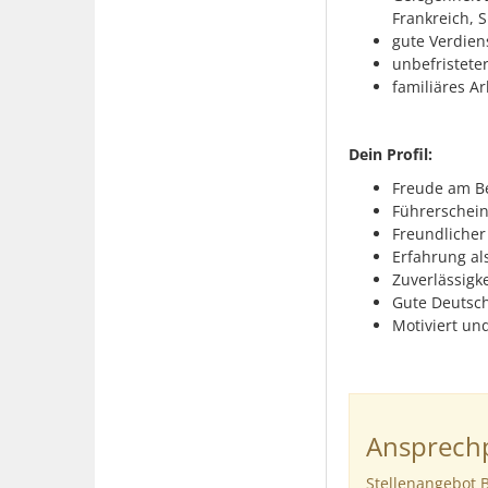
Frankreich, 
gute Verdien
unbefristeter
familiäres A
Dein Profil:
Freude am Be
Führerschein
Freundliche
Erfahrung als
Zuverlässigk
Gute Deutsc
Motiviert un
Ansprechp
Stellenangebot 