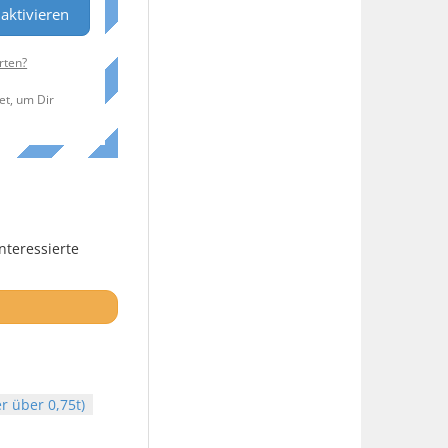
aktivieren
rten?
et, um Dir
nteressierte
r über 0,75t)