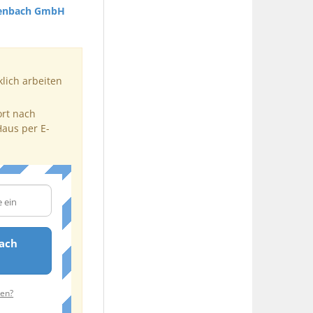
enbach GmbH
klich arbeiten
ort nach
Haus per E-
ach
ten?