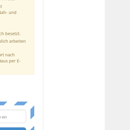
t
 Nah- und
ch besetzt.
klich arbeiten
ort nach
Haus per E-