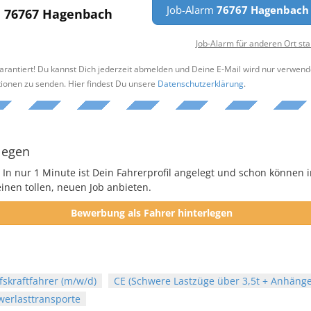
Job-Alarm
76767 Hagenbach
76767 Hagenbach
Job-Alarm für anderen Ort sta
arantiert! Du kannst Dich jederzeit abmelden und Deine E-Mail wird nur verwend
tionen zu senden. Hier findest Du unsere
Datenschutzerklärung
.
legen
 In nur 1 Minute ist Dein Fahrerprofil angelegt und schon können i
nen tollen, neuen Job anbieten.
Bewerbung als Fahrer hinterlegen
fskraftfahrer (m/w/d)
CE (Schwere Lastzüge über 3,5t + Anhänge
werlasttransporte