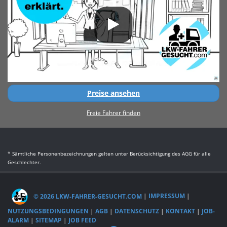
Preise ansehen
Freie Fahrer finden
* Sämtliche Personenbezeichnungen gelten unter Berücksichtigung des AGG für alle
Geschlechter.
© 2026 LKW-FAHRER-GESUCHT.COM
|
IMPRESSUM
|
NUTZUNGSBEDINGUNGEN
|
AGB
|
DATENSCHUTZ
|
KONTAKT
|
JOB-
ALARM
|
SITEMAP
|
JOB FEED