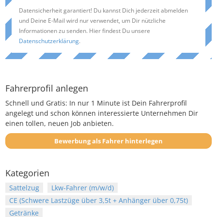
Datensicherheit garantiert! Du kannst Dich jederzeit abmelden
und Deine E-Mail wird nur verwendet, um Dir nützliche
Informationen zu senden. Hier findest Du unsere
Datenschutzerklärung
.
Fahrerprofil anlegen
Schnell und Gratis: In nur 1 Minute ist Dein Fahrerprofil
angelegt und schon können interessierte Unternehmen Dir
einen tollen, neuen Job anbieten.
Bewerbung als Fahrer hinterlegen
Kategorien
Sattelzug
Lkw-Fahrer (m/w/d)
CE (Schwere Lastzüge über 3,5t + Anhänger über 0,75t)
Getränke