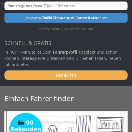
Job-Alarm
78658 Zimmern ob Rottweil
aktivieren
Job-Alarm für anderen Ort starten?
SCHNELL & GRATIS
In nur 1 Minute ist Dein
Fahrerprofil
angelegt und schon
können interessierte Unternehmen Dir einen tollen, neuen
Job anbieten.
LOS GEHT'S
Einfach Fahrer finden