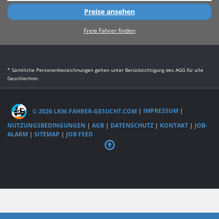
Preise ansehen
Freie Fahrer finden
* Sämtliche Personenbezeichnungen gelten unter Berücksichtigung des AGG für alle
Geschlechter.
© 2026 LKW-FAHRER-GESUCHT.COM
|
IMPRESSUM
|
NUTZUNGSBEDINGUNGEN
|
AGB
|
DATENSCHUTZ
|
KONTAKT
|
JOB-
ALARM
|
SITEMAP
|
JOB FEED