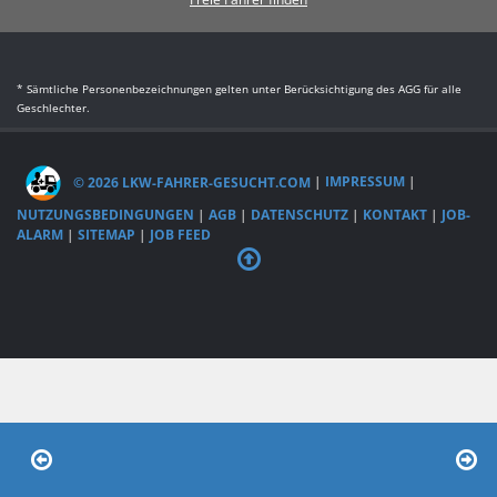
* Sämtliche Personenbezeichnungen gelten unter Berücksichtigung des AGG für alle
Geschlechter.
© 2026 LKW-FAHRER-GESUCHT.COM
|
IMPRESSUM
|
NUTZUNGSBEDINGUNGEN
|
AGB
|
DATENSCHUTZ
|
KONTAKT
|
JOB-
ALARM
|
SITEMAP
|
JOB FEED