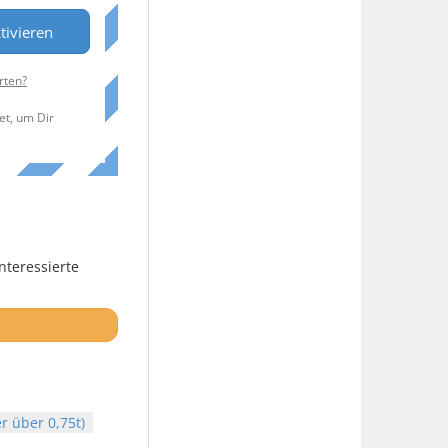
tivieren
rten?
et, um Dir
nteressierte
r über 0,75t)