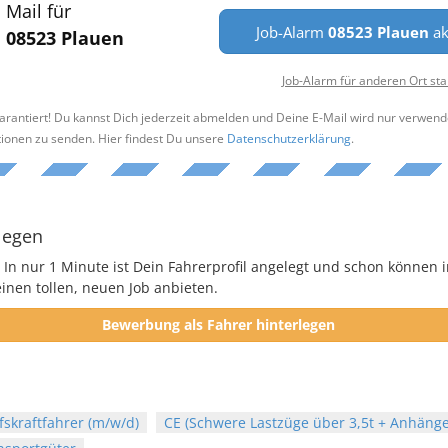
Mail für
Job-Alarm
08523 Plauen
ak
08523 Plauen
Job-Alarm für anderen Ort sta
arantiert! Du kannst Dich jederzeit abmelden und Deine E-Mail wird nur verwend
tionen zu senden. Hier findest Du unsere
Datenschutzerklärung
.
legen
 In nur 1 Minute ist Dein Fahrerprofil angelegt und schon können i
nen tollen, neuen Job anbieten.
Bewerbung als Fahrer hinterlegen
fskraftfahrer (m/w/d)
CE (Schwere Lastzüge über 3,5t + Anhänge