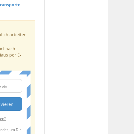
Transporte
klich arbeiten
ort nach
Haus per E-
ivieren
ten?
endet, um Dir