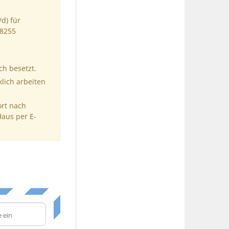
d) für
18255
ch besetzt.
klich arbeiten
ort nach
Haus per E-