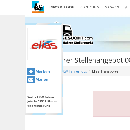
INFOS & PREISE
VERZEICHNIS
MAGAZIN
Lkw Fahrer Stellenangebot 
Merken
Home
LKW Fahrer Jobs
Elias Transporte
Mailen
Suche LKW Fahrer
Jobs in 08523 Plauen
und Umgebung