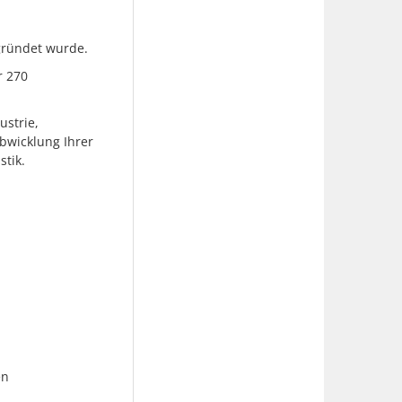
gründet wurde.
r 270
ustrie,
bwicklung Ihrer
tik.
en