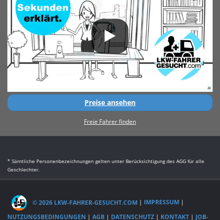
Preise ansehen
Freie Fahrer finden
* Sämtliche Personenbezeichnungen gelten unter Berücksichtigung des AGG für alle
Geschlechter.
© 2026 LKW-FAHRER-GESUCHT.COM
|
IMPRESSUM
|
NUTZUNGSBEDINGUNGEN
|
AGB
|
DATENSCHUTZ
|
KONTAKT
|
JOB-