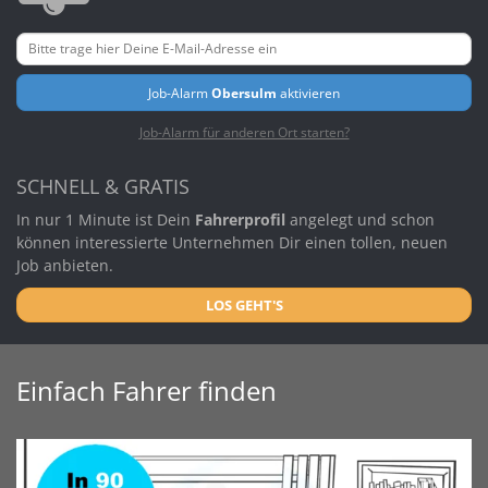
Job-Alarm
Obersulm
aktivieren
Job-Alarm für anderen Ort starten?
SCHNELL & GRATIS
In nur 1 Minute ist Dein
Fahrerprofil
angelegt und schon
können interessierte Unternehmen Dir einen tollen, neuen
Job anbieten.
LOS GEHT'S
Einfach Fahrer finden