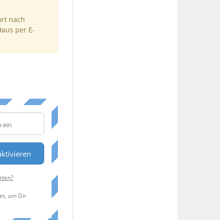
ort nach
Haus per E-
ktivieren
rten?
et, um Dir