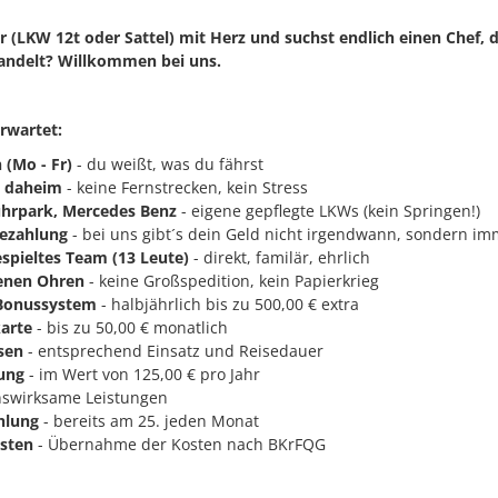
 (LKW 12t oder Sattel) mit Herz und suchst endlich einen Chef, d
ndelt? Willkommen bei uns.
rwartet:
 (Mo - Fr)
- du weißt, was du fährst
 daheim
- keine Fernstrecken, kein Stress
hrpark,
Mercedes Benz
- eigene gepflegte LKWs (kein Springen!)
Bezahlung
- bei uns gibt´s dein Geld nicht irgendwann, sondern imm
espieltes Team (13 Leute)
- direkt, familär, ehrlich
fenen Ohren
- keine Großspedition, kein Papierkrieg
 Bonussystem
- halbjährlich bis zu 500,00 € extra
arte
- bis zu 50,00 € monatlich
sen
- entsprechend Einsatz und Reisedauer
ung
- im Wert von 125,00 € pro Jahr
swirksame Leistungen
hlung
- bereits am 25. jeden Monat
sten
- Übernahme der Kosten nach BKrFQG