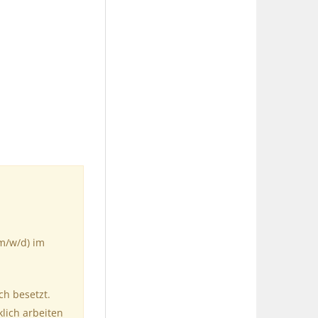
m/w/d) im
ch besetzt.
klich arbeiten