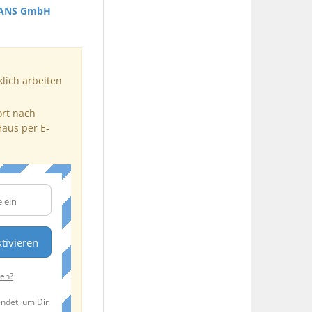
ANS GmbH
klich arbeiten
ort nach
Haus per E-
tivieren
ten?
endet, um Dir