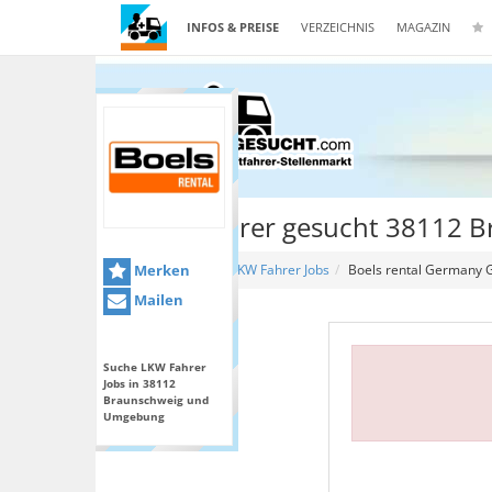
INFOS & PREISE
VERZEICHNIS
MAGAZIN
Lkw Fahrer gesucht 38112 
Merken
Home
LKW Fahrer Jobs
Boels rental Germany
Mailen
Suche LKW Fahrer
Jobs in 38112
Braunschweig und
Umgebung