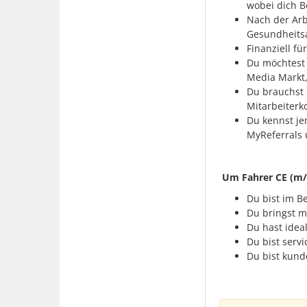
wobei dich Bo
Nach der Arb
Gesundheitsa
Finanziell fü
Du möchtest 
Media Markt,
Du brauchst 
Mitarbeiterk
Du kennst je
MyReferrals 
Um Fahrer CE (m/w
Du bist im B
Du bringst m
Du hast idea
Du bist servi
Du bist kunde