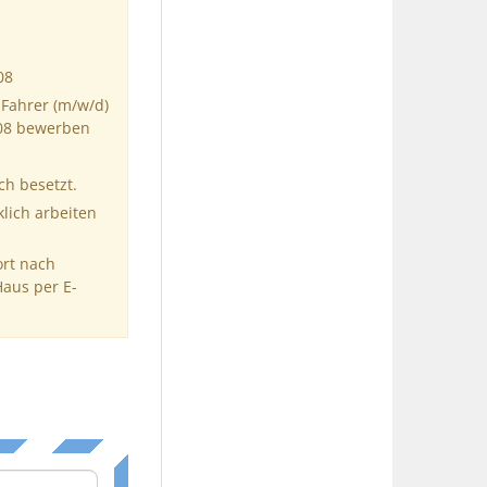
08
Fahrer (m/w/d)
608 bewerben
ch besetzt.
klich arbeiten
ort nach
Haus per E-