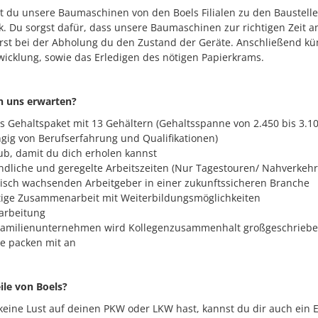
t du unsere Baumaschinen von den Boels Filialen zu den Baustell
 Du sorgst dafür, dass unsere Baumaschinen zur richtigen Zeit am
erst bei der Abholung du den Zustand der Geräte. Anschließend k
wicklung, sowie das Erledigen des nötigen Papierkrams.
n uns erwarten?
es Gehaltspaket mit 13 Gehältern (Gehaltsspanne von 2.450 bis 3.10
ig von Berufserfahrung und Qualifikationen)
ub, damit du dich erholen kannst
ndliche und geregelte Arbeitszeiten (Nur Tagestouren/ Nahverkehr
sch wachsenden Arbeitgeber in einer zukunftssicheren Branche
stige Zusammenarbeit mit Weiterbildungsmöglichkeiten
narbeitung
amilienunternehmen wird Kollegenzusammenhalt großgeschrieben
le packen mit an
ile von Boels?
 keine Lust auf deinen PKW oder LKW hast, kannst du dir auch ein E