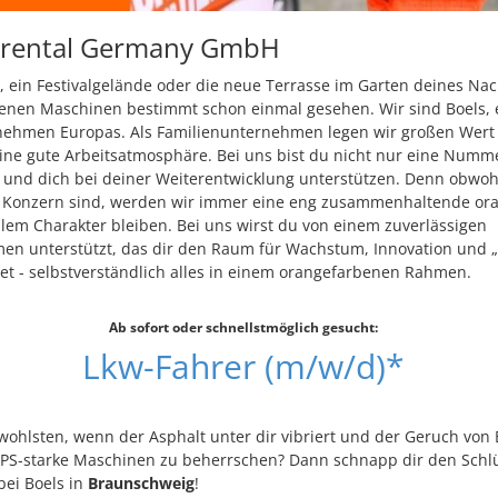
 rental Germany GmbH
, ein Festivalgelände oder die neue Terrasse im Garten deines Na
enen Maschinen bestimmt schon einmal gesehen. Wir sind Boels, 
ehmen Europas. Als Familienunternehmen legen wir großen Wert 
ne gute Arbeitsatmosphäre. Bei uns bist du nicht nur eine Numm
und dich bei deiner Weiterentwicklung unterstützen. Denn obwohl
er Konzern sind, werden wir immer eine eng zusammenhaltende or
alem Charakter bleiben. Bei uns wirst du von einem zuverlässigen
en unterstützt, das dir den Raum für Wachstum, Innovation und 
et - selbstverständlich alles in einem orangefarbenen Rahmen.
Ab sofort oder schnellstmöglich gesucht:
Lkw-Fahrer (m/w/d)*
wohlsten, wenn der Asphalt unter dir vibriert und der Geruch von 
s, PS-starke Maschinen zu beherrschen? Dann schnapp dir den Sch
bei Boels in
Braunschweig
!