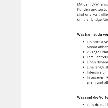
Mit dem LKW fährs
Kunden und zurück.
sind und kontrolli
um die richtige Ab
Was kannst du vo
Ein attraktiv
Monat abhäng
28 Tage Urla
Familienfreu
Einen dynami
Eine langfri
Intensive Ei
In unserem F
allein und al
Was sind die Vorte
Falls du mal