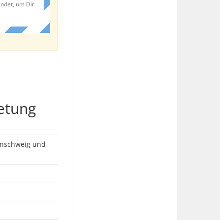
endet, um Dir
etung
unschweig und