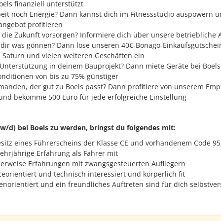
els finanziell unterstützt
eit noch Energie? Dann kannst dich im Fitnessstudio auspowern u
ngebot profitieren
r die Zukunft vorsorgen? Informiere dich über unsere betriebliche 
dir was gönnen? Dann löse unseren 40€-Bonago-Einkaufsgutschei
 Saturn und vielen weiteren Geschäften ein
Unterstützung in deinem Bauprojekt? Dann miete Geräte bei Boels
onditionen von bis zu 75% günstiger
manden, der gut zu Boels passt? Dann profitiere von unserem Em
und bekomme 500 Euro für jede erfolgreiche Einstellung
/d) bei Boels zu werden, bringst du folgendes mit:
esitz eines Führerscheins der Klasse CE und vorhandenem Code 95
ehrjährige Erfahrung als Fahrer mit
lerweise Erfahrungen mit zwangsgesteuerten Aufliegern
ceorientiert und technisch interessiert und körperlich fit
norientiert und ein freundliches Auftreten sind für dich selbstver