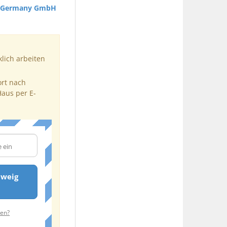
al Germany GmbH
klich arbeiten
ort nach
Haus per E-
hweig
ten?