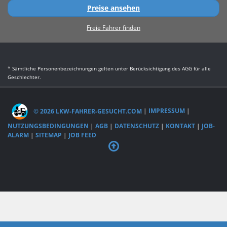
Preise ansehen
Freie Fahrer finden
* Sämtliche Personenbezeichnungen gelten unter Berücksichtigung des AGG für alle
Geschlechter.
© 2026 LKW-FAHRER-GESUCHT.COM
|
IMPRESSUM
|
NUTZUNGSBEDINGUNGEN
|
AGB
|
DATENSCHUTZ
|
KONTAKT
|
JOB-
ALARM
|
SITEMAP
|
JOB FEED