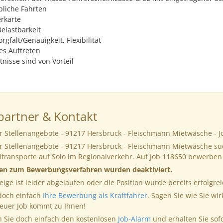
bliche Fahrten
erkarte
Belastbarkeit
rgfalt/Genauigkeit, Flexibilität
s Auftreten
nisse sind von Vorteil
artner & Kontakt
r Stellenangebote - 91217 Hersbruck - Fleischmann Mietwäsche - 
er Stellenangebote - 91217 Hersbruck - Fleischmann Mietwäsche su
iltransporte auf Solo im Regionalverkehr. Auf Job 118650 bewerben
nen zum Bewerbungsverfahren wurden deaktiviert.
eige ist leider abgelaufen oder die Position wurde bereits erfolgrei
 doch einfach
Ihre Bewerbung als Kraftfahrer
. Sagen Sie wie Sie wir
neuer Job kommt zu Ihnen!
 Sie doch einfach den kostenlosen
Job-Alarm
und erhalten Sie sof