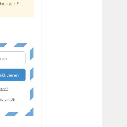
Haus per E-
aktivieren
rten?
et, um Dir