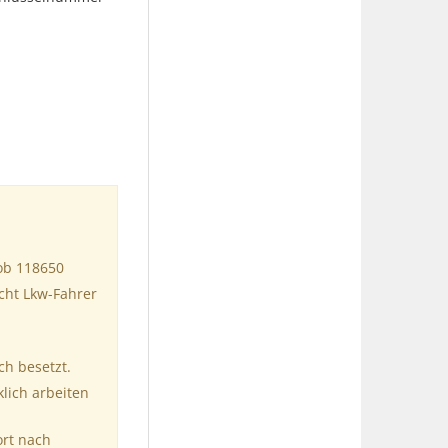
Job 118650
cht Lkw-Fahrer
ch besetzt.
klich arbeiten
ort nach