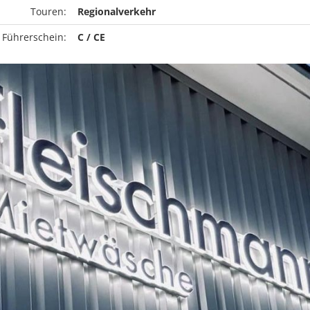
Touren:
Regionalverkehr
 Führerschein:
C / CE