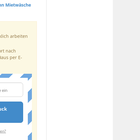
nn Mietwäsche
klich arbeiten
ort nach
Haus per E-
uck
ten?