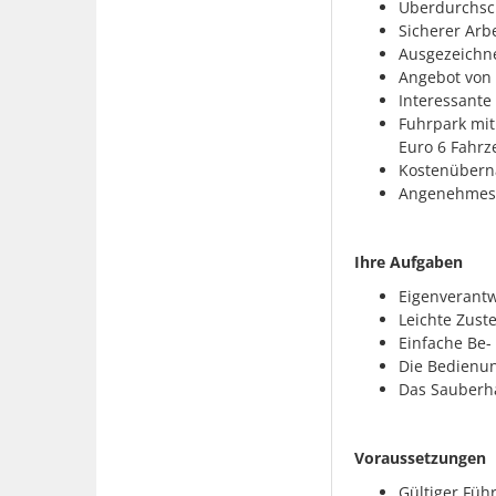
Überdurchsch
Sicherer Arb
Ausgezeichne
Angebot von
Interessante
Fuhrpark mit
Euro 6 Fahrz
Kostenübern
Angenehmes B
Ihre Aufgaben
Eigenverantw
Leichte Zust
Einfache Be-
Die Bedienu
Das Sauberha
Voraussetzungen
Gültiger Füh