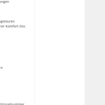
lungen
ngstouren
er Komfort-Sitz,
rn
Schlüsselnummer