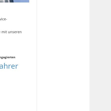
vice-
e mit unseren
ngagierten
fahrer