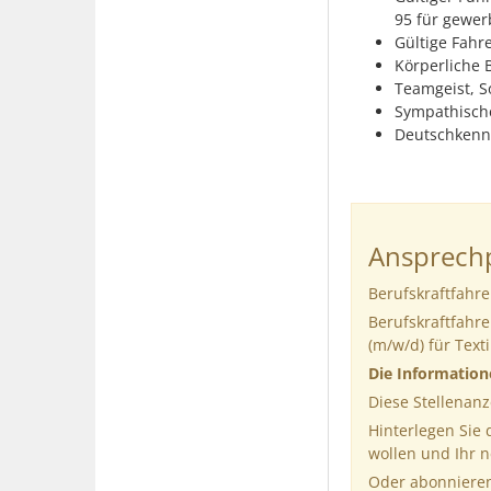
95 für gewer
Gültige Fahr
Körperliche 
Teamgeist, So
Sympathische
Deutschkennt
Ansprechp
Berufskraftfahre
Berufskraftfahr
(m/w/d) für Text
Die Informatio
Diese Stellenanz
Hinterlegen Sie
wollen und Ihr 
Oder abonnieren