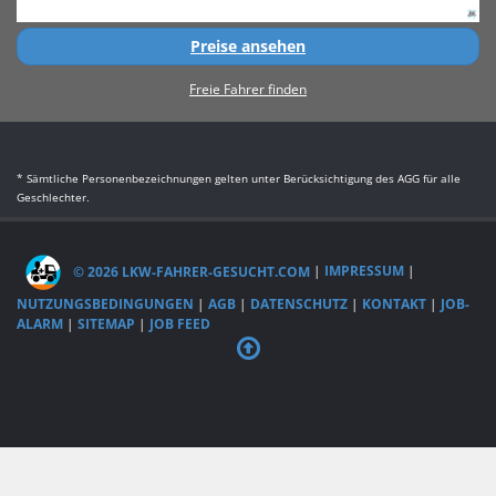
Preise ansehen
Freie Fahrer finden
* Sämtliche Personenbezeichnungen gelten unter Berücksichtigung des AGG für alle
Geschlechter.
© 2026 LKW-FAHRER-GESUCHT.COM
|
IMPRESSUM
|
NUTZUNGSBEDINGUNGEN
|
AGB
|
DATENSCHUTZ
|
KONTAKT
|
JOB-
ALARM
|
SITEMAP
|
JOB FEED