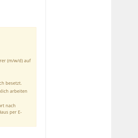
rer (m/w/d) auf
ch besetzt.
klich arbeiten
ort nach
Haus per E-