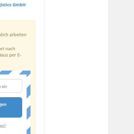
gistics GmbH
klich arbeiten
ort nach
Haus per E-
gen
ten?