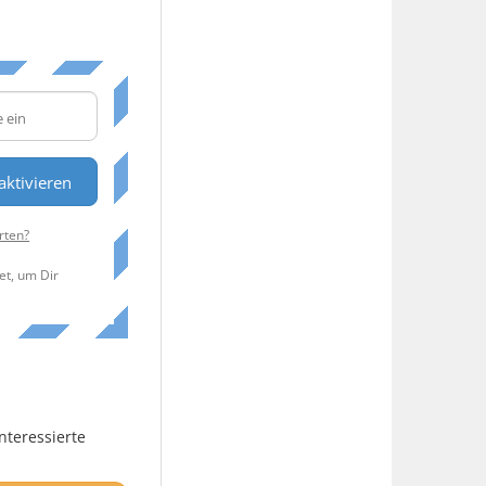
aktivieren
rten?
et, um Dir
nteressierte