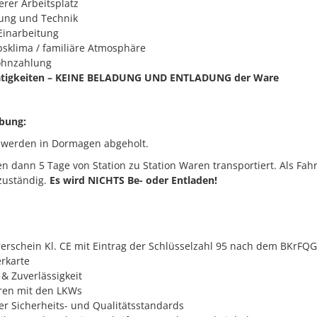
erer Arbeitsplatz
ung und Technik
Einarbeitung
bsklima / familiäre Atmosphäre
ohnzahlung
ätigkeiten – KEINE BELADUNG UND ENTLADUNG der Ware
ibung:
werden in Dormagen abgeholt.
n dann 5 Tage von Station zu Station Waren transportiert. Als Fahr
zuständig.
Es wird NICHTS Be- oder Entladen!
rerschein Kl. CE mit Eintrag der Schlüsselzahl 95 nach dem BKrFQG
erkarte
 & Zuverlässigkeit
ren mit den LKWs
er Sicherheits- und Qualitätsstandards