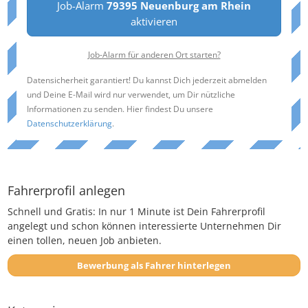
Job-Alarm
79395 Neuenburg am Rhein
aktivieren
Job-Alarm für anderen Ort starten?
Datensicherheit garantiert! Du kannst Dich jederzeit abmelden
und Deine E-Mail wird nur verwendet, um Dir nützliche
Informationen zu senden. Hier findest Du unsere
Datenschutzerklärung
.
Fahrerprofil anlegen
Schnell und Gratis: In nur 1 Minute ist Dein Fahrerprofil
angelegt und schon können interessierte Unternehmen Dir
einen tollen, neuen Job anbieten.
Bewerbung als Fahrer hinterlegen