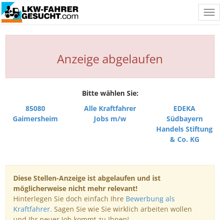
Tog
nav
Anzeige abgelaufen
Bitte wählen Sie:
85080
Alle Kraftfahrer
EDEKA
Gaimersheim
Jobs m/w
Südbayern
Handels Stiftung
& Co. KG
Diese Stellen-Anzeige ist abgelaufen und ist
möglicherweise nicht mehr relevant!
Hinterlegen Sie doch einfach Ihre
Bewerbung als
Kraftfahrer
. Sagen Sie wie Sie wirklich arbeiten wollen
und Ihr neuer Job kommt zu Ihnen!