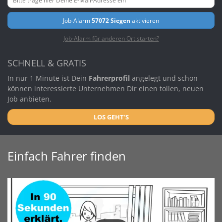
Job-Alarm
57072 Siegen
aktivieren
Job-Alarm für anderen Ort starten?
SCHNELL & GRATIS
In nur 1 Minute ist Dein
Fahrerprofil
angelegt und schon
können interessierte Unternehmen Dir einen tollen, neuen
Job anbieten.
LOS GEHT'S
Einfach Fahrer finden