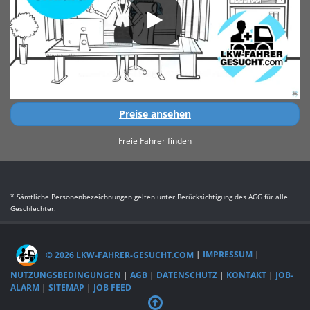
Preise ansehen
Freie Fahrer finden
* Sämtliche Personenbezeichnungen gelten unter Berücksichtigung des AGG für alle
Geschlechter.
© 2026 LKW-FAHRER-GESUCHT.COM
|
IMPRESSUM
|
NUTZUNGSBEDINGUNGEN
|
AGB
|
DATENSCHUTZ
|
KONTAKT
|
JOB-
ALARM
|
SITEMAP
|
JOB FEED