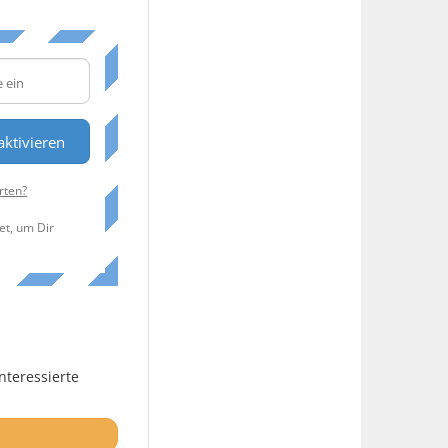
aktivieren
rten?
et, um Dir
nteressierte