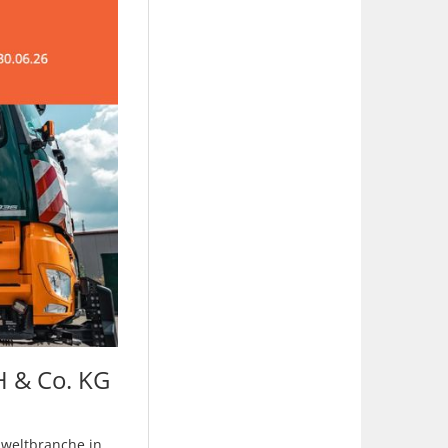
 & Co. KG
weltbranche in