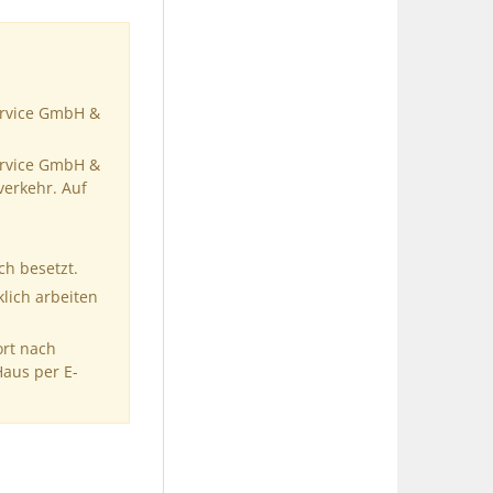
ervice GmbH &
ervice GmbH &
verkehr. Auf
ch besetzt.
klich arbeiten
ort nach
Haus per E-