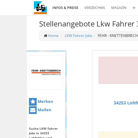
INFOS & PREISE
VERZEICHNIS
MAGAZIN
Stellenangebote Lkw Fahrer
Home
LKW Fahrer Jobs
FEHR - KNETTENBRECH 
Merken
34253 Lohf
Mailen
Suche LKW Fahrer
Jobs in 34253
Lohfelden und