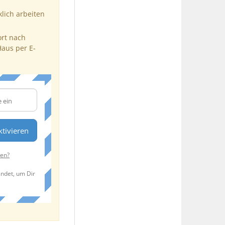
klich arbeiten
ort nach
Haus per E-
tivieren
ten?
endet, um Dir