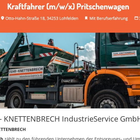
- KNETTENBRECH IndustrieService GmbH
NETTENBRECH
ch
zählt zu den führenden Unternehmen der Entsorgungs- und Um