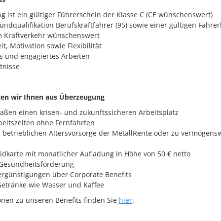
g ist ein gültiger Führerschein der Klasse C (CE wünschenswert)
undqualifikation Berufskraftfahrer (95) sowie einer gültigen Fahrer
m Kraftverkehr wünschenswert
it, Motivation sowie Flexibilität
s und engagiertes Arbeiten
tnisse
eten wir Ihnen aus Überzeugung
ßen einen krisen- und zukunftssicheren Arbeitsplatz
beitszeiten ohne Fernfahrten
 betrieblichen Altersvorsorge der MetallRente oder zu vermögen
idkarte mit monatlicher Aufladung in Höhe von 50 € netto
e Gesundheitsförderung
ergünstigungen über Corporate Benefits
e Getränke wie Wasser und Kaffee
nen zu unseren Benefits finden Sie
hier
.