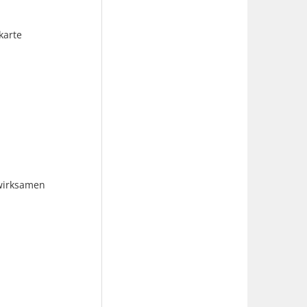
karte
swirksamen