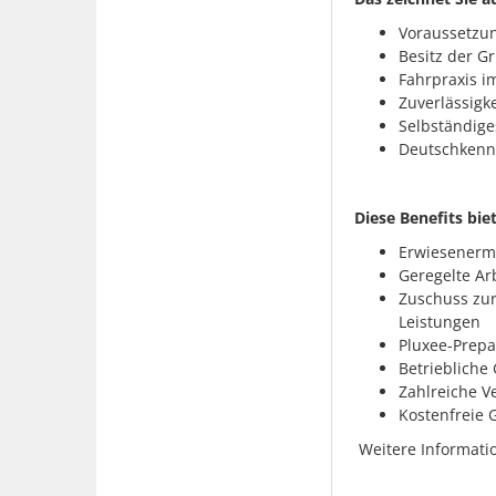
Voraussetzun
Besitz der Gr
Fahrpraxis i
Zuverlässigke
Selbständige
Deutschkenn
Diese Benefits bi
Erwiesenerma
Geregelte Ar
Zuschuss zur
Leistungen
Pluxee-Prepa
Betrieblich
Zahlreiche V
Kostenfrei
Weitere Informatio