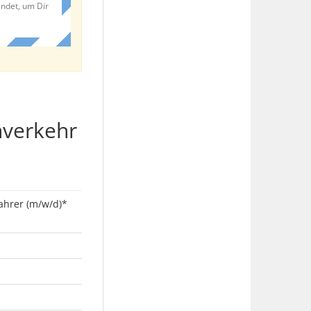
endet, um Dir
nverkehr
ahrer (m/w/d)*