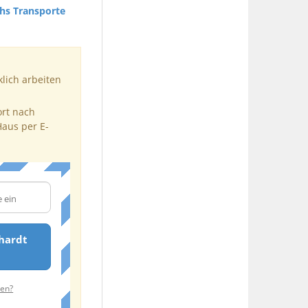
hs Transporte
klich arbeiten
ort nach
Haus per E-
hardt
ten?