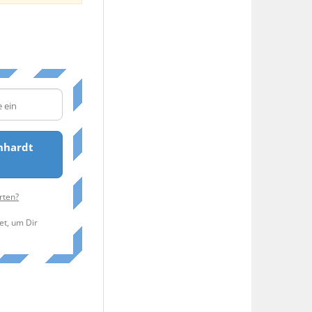
nhardt
rten?
et, um Dir