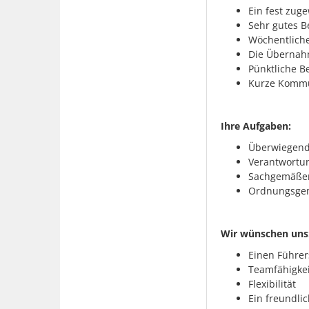
Ein fest zug
Sehr gutes B
Wöchentliche
Die Übernahm
Pünktliche B
Kurze Kommu
Ihre Aufgaben:
Überwiegend
Verantwortu
Sachgemäßer
Ordnungsgem
Wir wünschen uns
Einen Führer
Teamfähigkeit
Flexibilität
Ein freundli