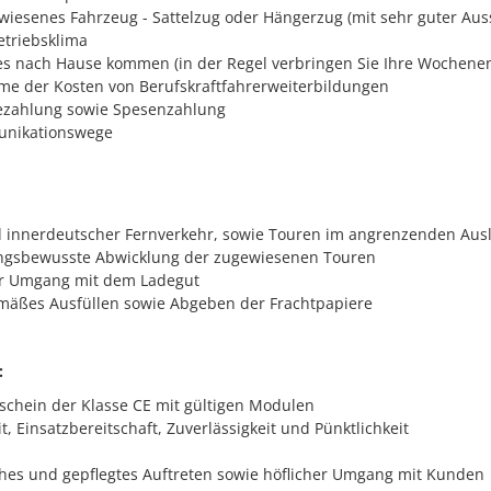
ewiesenes Fahrzeug - Sattelzug oder Hängerzug (mit sehr guter Aus
etriebsklima
s nach Hause kommen (in der Regel verbringen Sie Ihre Wochene
e der Kosten von Berufskraftfahrerweiterbildungen
ezahlung sowie Spesenzahlung
nikationswege
 innerdeutscher Fernverkehr, sowie Touren im angrenzenden Aus
ngsbewusste Abwicklung der zugewiesenen Touren
 Umgang mit dem Ladegut
äßes Ausfüllen sowie Abgeben der Frachtpapiere
:
schein der Klasse CE mit gültigen Modulen
, Einsatzbereitschaft, Zuverlässigkeit und Pünktlichkeit
ches und gepflegtes Auftreten sowie höflicher Umgang mit Kunden