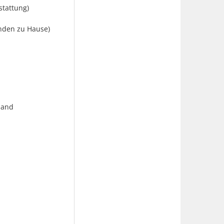
stattung)
nden zu Hause)
land