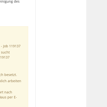
einigung des
 - Job 119137
 sucht
119137
ch besetzt.
klich arbeiten
ort nach
Haus per E-