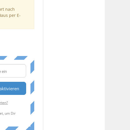
ort nach
Haus per E-
aktivieren
rten?
et, um Dir