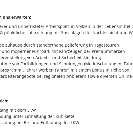
n uns erwarten:
rer und unbefristeter Arbeitsplatz in Vollzeit in der Lebensmittello
 & pünktliche Lohnzahlung mit Zuschlägen für Nachtschicht und 
nde zuhause durch standortnahe Belieferung in Tagestouren
r und moderner Fuhrpark mit Fahrzeugen der Premiummarken
ereitstellung von Arbeits- und Sicherheitskleidung
ahme von Fortbildungen und Schulungen (Modulschulungen, Fahrt
rogramm „Fahrer werben Fahrer“ mit einem Bonus in Höhe von 1.0
itarbeiterangebote bei regionalen Anbietern sowie diversen Online
ich:
gang mit dem LKW
adung unter Einhaltung der Kühlkette
 Ladung bei Be- und Entladung des LKW