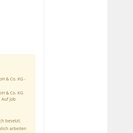
bH & Co. KG -
bH & Co. KG
 Auf Job
ch besetzt.
klich arbeiten