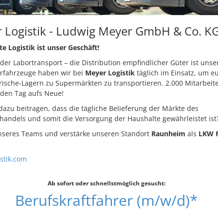
 Logistik - Ludwig Meyer GmbH & Co. K
 Logistik ist unser Geschäft!
er Labortransport – die Distribution empfindlicher Güter ist unser
erfahrzeuge haben wir bei
Meyer Logistik
täglich im Einsatz, um e
rische-Lagern zu Supermärkten zu transportieren. 2.000 Mitarbei
jeden Tag aufs Neue!
azu beitragen, dass die tägliche Belieferung der Märkte des
handels und somit die Versorgung der Haushalte gewährleistet ist
nseres Teams und verstärke unseren Standort
Raunheim
als
LKW F
istik.com
Ab sofort oder schnellstmöglich gesucht:
Berufskraftfahrer (m/w/d)*