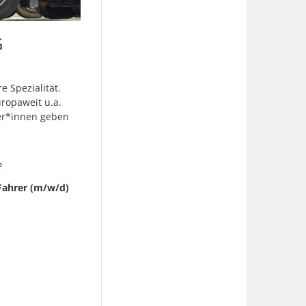
G
e Spezialität.
uropaweit u.a.
ter*innen geben
?
ahrer (m/w/d)