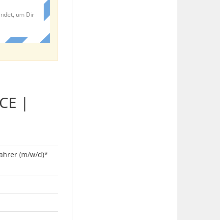
endet, um Dir
/CE |
fahrer (m/w/d)*