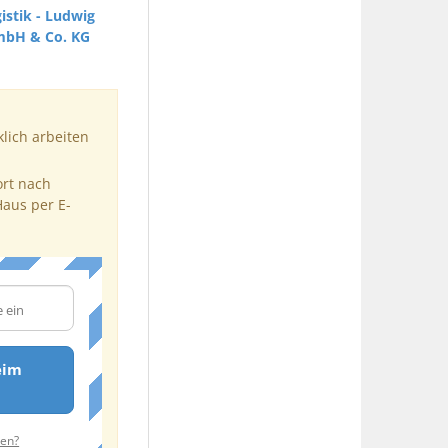
istik - Ludwig
mbH & Co. KG
klich arbeiten
ort nach
Haus per E-
eim
ten?