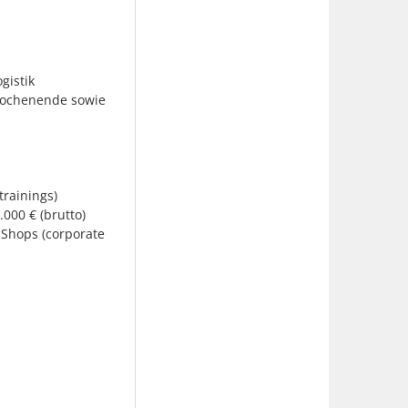
gistik
Wochenende sowie
rainings)
00 € (brutto)
-Shops (corporate