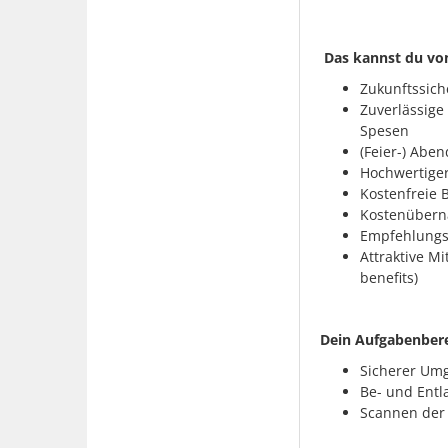
Das kannst du vo
Zukunftssiche
Zuverlässige
Spesen
(Feier-) Abe
Hochwertige
Kostenfreie B
Kostenübern
Empfehlungsp
Attraktive M
benefits)
Dein Aufgabenbere
Sicherer Um
Be- und Entl
Scannen der