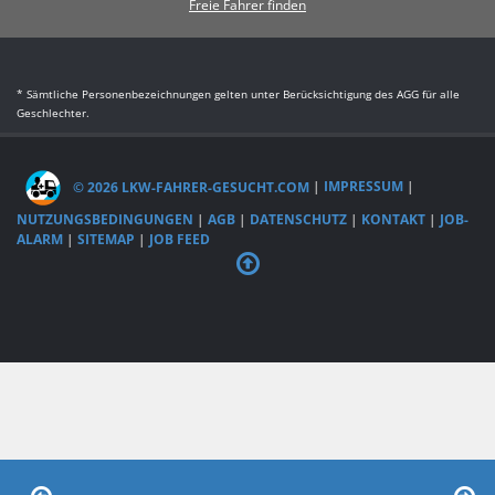
Freie Fahrer finden
* Sämtliche Personenbezeichnungen gelten unter Berücksichtigung des AGG für alle
Geschlechter.
© 2026 LKW-FAHRER-GESUCHT.COM
|
IMPRESSUM
|
NUTZUNGSBEDINGUNGEN
|
AGB
|
DATENSCHUTZ
|
KONTAKT
|
JOB-
ALARM
|
SITEMAP
|
JOB FEED