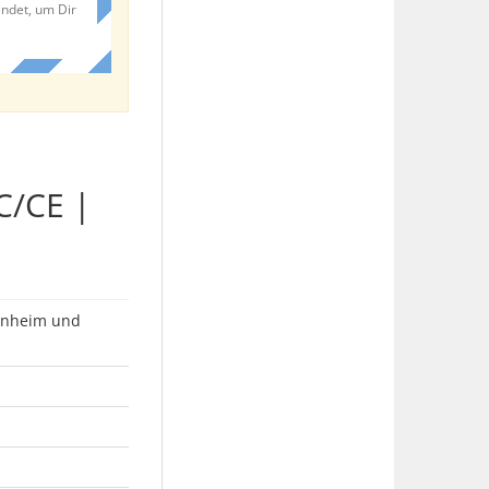
endet, um Dir
C/CE |
denheim und