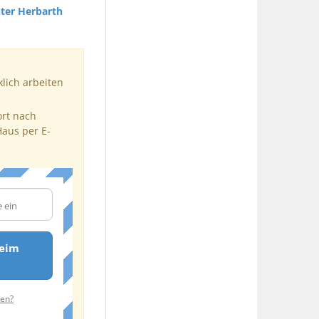
ter Herbarth
klich arbeiten
ort nach
Haus per E-
eim
ten?