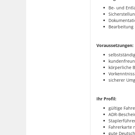
Be- und Entl
Sicherstellu
Dokumentatio
Bearbeitung 
Voraussetzungen:
selbstständig
kundenfreund
körperliche B
Vorkenntnisse
sicherer Um
Ihr Profil:
gültige Fahre
ADR-Beschei
Staplerführe
Fahrerkarte 
gute Deutsc