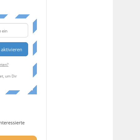
aktivieren
rten?
et, um Dir
nteressierte