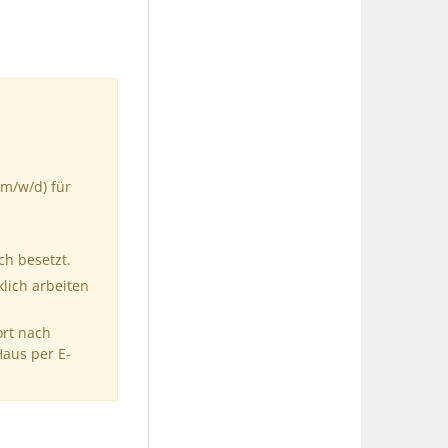
(m/w/d) für
ch besetzt.
klich arbeiten
ort nach
Haus per E-