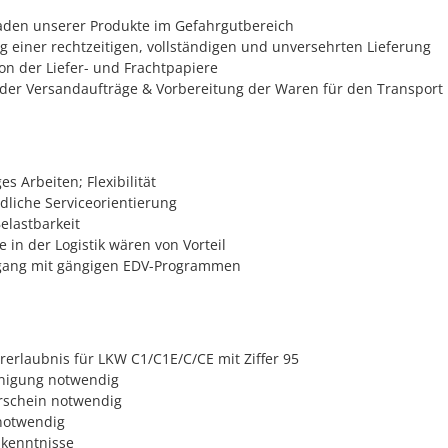
aden unserer Produkte im Gefahrgutbereich
ng einer rechtzeitigen, vollständigen und unversehrten Lieferung
n der Liefer- und Frachtpapiere
der Versandaufträge & Vorbereitung der Waren für den Transport
es Arbeiten; Flexibilität
liche Serviceorientierung
elastbarkeit
 in der Logistik wären von Vorteil
gang mit gängigen EDV-Programmen
rerlaubnis für LKW C1/C1E/C/CE mit Ziffer 95
nigung notwendig
rschein notwendig
notwendig
hkenntnisse