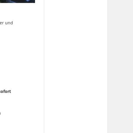
her und
ofort
n