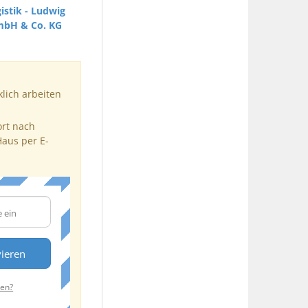
istik - Ludwig
mbH & Co. KG
klich arbeiten
ort nach
Haus per E-
vieren
ten?