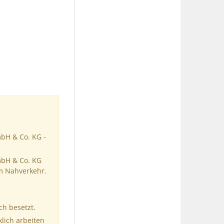
mbH & Co. KG -
mbH & Co. KG
im Nahverkehr.
ch besetzt.
klich arbeiten