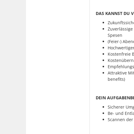
DAS KANNST DU 
Zukunftssiche
Zuverlässige
Spesen
(Feier-) Abe
Hochwertige
Kostenfreie B
Kostenübern
Empfehlungsp
Attraktive M
benefits)
DEIN AUFGABENBE
Sicherer Um
Be- und Entl
Scannen der