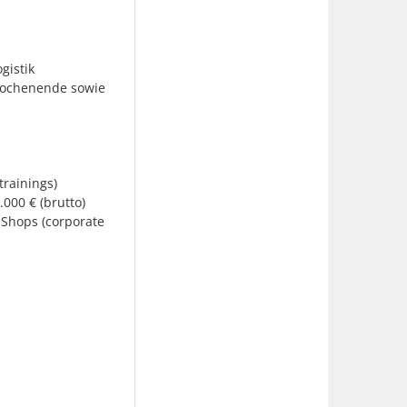
gistik
Wochenende sowie
rainings)
00 € (brutto)
-Shops (corporate