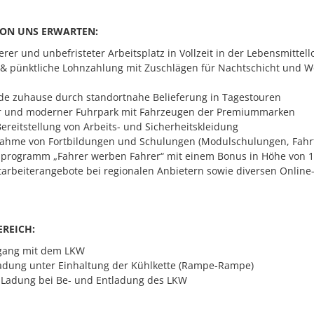
VON UNS ERWARTEN:
rer und unbefristeter Arbeitsplatz in Vollzeit in der Lebensmittello
 & pünktliche Lohnzahlung mit Zuschlägen für Nachtschicht und 
nde zuhause durch standortnahe Belieferung in Tagestouren
r und moderner Fuhrpark mit Fahrzeugen der Premiummarken
ereitstellung von Arbeits- und Sicherheitskleidung
ahme von Fortbildungen und Schulungen (Modulschulungen, Fahrt
rogramm „Fahrer werben Fahrer“ mit einem Bonus in Höhe von 1.0
itarbeiterangebote bei regionalen Anbietern sowie diversen Online
REICH:
gang mit dem LKW
adung unter Einhaltung der Kühlkette (Rampe-Rampe)
 Ladung bei Be- und Entladung des LKW