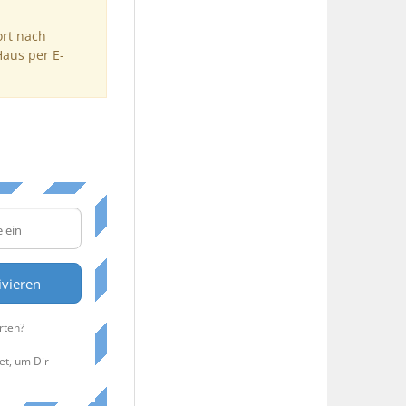
ort nach
Haus per E-
ivieren
rten?
et, um Dir