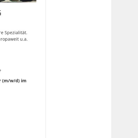
G
e Spezialität.
uropaweit u.a.
?
 (m/w/d) im