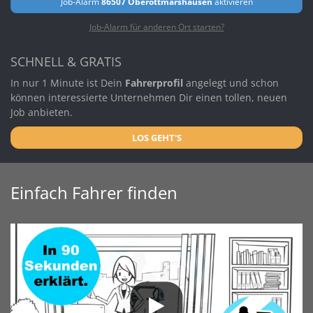
Job-Alarm
86507 Oberottmarshausen
aktivieren
Job-Alarm für anderen Ort starten?
SCHNELL & GRATIS
In nur 1 Minute ist Dein
Fahrerprofil
angelegt und schon
können interessierte Unternehmen Dir einen tollen, neuen
Job anbieten.
LOS GEHT'S
Einfach Fahrer finden