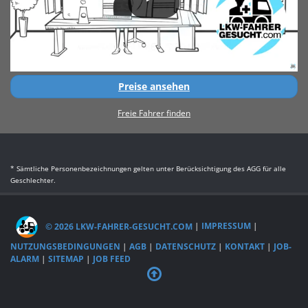
Preise ansehen
Freie Fahrer finden
* Sämtliche Personenbezeichnungen gelten unter Berücksichtigung des AGG für alle
Geschlechter.
© 2026 LKW-FAHRER-GESUCHT.COM
|
IMPRESSUM
|
NUTZUNGSBEDINGUNGEN
|
AGB
|
DATENSCHUTZ
|
KONTAKT
|
JOB-
ALARM
|
SITEMAP
|
JOB FEED