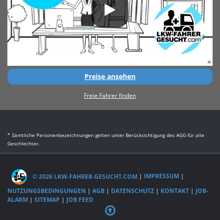
Preise ansehen
Freie Fahrer finden
* Sämtliche Personenbezeichnungen gelten unter Berücksichtigung des AGG für alle
Geschlechter.
© 2026 LKW-FAHRER-GESUCHT.COM
|
IMPRESSUM
|
NUTZUNGSBEDINGUNGEN
|
AGB
|
DATENSCHUTZ
|
KONTAKT
|
JOB-
ALARM
|
SITEMAP
|
JOB FEED