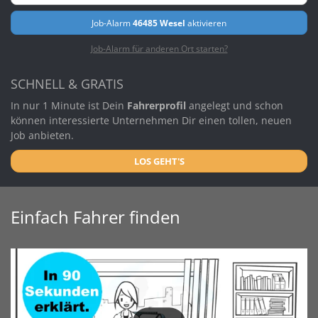
Job-Alarm
46485 Wesel
aktivieren
Job-Alarm für anderen Ort starten?
SCHNELL & GRATIS
In nur 1 Minute ist Dein
Fahrerprofil
angelegt und schon
können interessierte Unternehmen Dir einen tollen, neuen
Job anbieten.
LOS GEHT'S
Einfach Fahrer finden