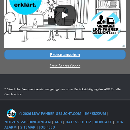
Preise ansehen
Freie Fahrer finden
* Sämtliche Personenbezeichnungen gelten unter Berücksichtigung des AGG für alle
Geschlechter.
© 2026 LKW-FAHRER-GESUCHT.COM
|
IMPRESSUM
|
NUTZUNGSBEDINGUNGEN
|
AGB
|
DATENSCHUTZ
|
KONTAKT
|
JOB-
ALARM
|
SITEMAP
|
JOB FEED