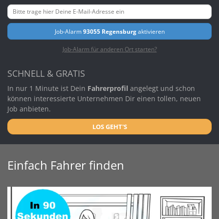
Job-Alarm
93055 Regensburg
aktivieren
Job-Alarm für anderen Ort starten?
SCHNELL & GRATIS
In nur 1 Minute ist Dein
Fahrerprofil
angelegt und schon
können interessierte Unternehmen Dir einen tollen, neuen
Job anbieten.
LOS GEHT'S
Einfach Fahrer finden