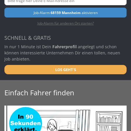
Job-Alarm
68159 Mannheim
aktivieren
Job-Alarm für anderen Ort starten?
SCHNELL & GRATIS
In nur 1 Minute ist Dein
Fahrerprofil
angelegt und schon
können interessierte Unternehmen Dir einen tollen, neuen
Job anbieten.
LOS GEHT'S
Einfach Fahrer finden