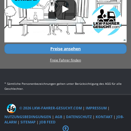
Preise ansehen
Freie Fahrer finden
* Sämtliche Personenbezeichnungen gelten unter Berücksichtigung des AGG für alle
Geschlechter.
© 2026 LKW-FAHRER-GESUCHT.COM
|
IMPRESSUM
|
NUTZUNGSBEDINGUNGEN
|
AGB
|
DATENSCHUTZ
|
KONTAKT
|
JOB-
ALARM
|
SITEMAP
|
JOB FEED