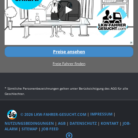
Preise ansehen
Freie Fahrer finden
* Sämtliche Personenbezeichnungen gelten unter Berücksichtigung des AGG für alle
Geschlechter.
© 2026 LKW-FAHRER-GESUCHT.COM
|
IMPRESSUM
|
NUTZUNGSBEDINGUNGEN
|
AGB
|
DATENSCHUTZ
|
KONTAKT
|
JOB-
ALARM
|
SITEMAP
|
JOB FEED