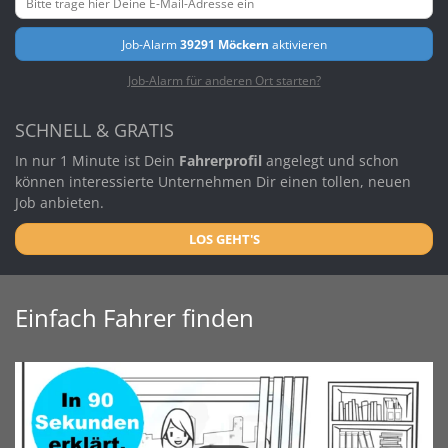
Job-Alarm
39291 Möckern
aktivieren
Job-Alarm für anderen Ort starten?
SCHNELL & GRATIS
In nur 1 Minute ist Dein
Fahrerprofil
angelegt und schon
können interessierte Unternehmen Dir einen tollen, neuen
Job anbieten.
LOS GEHT'S
Einfach Fahrer finden