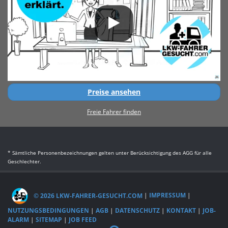
Preise ansehen
Freie Fahrer finden
* Sämtliche Personenbezeichnungen gelten unter Berücksichtigung des AGG für alle
Geschlechter.
© 2026 LKW-FAHRER-GESUCHT.COM
|
IMPRESSUM
|
NUTZUNGSBEDINGUNGEN
|
AGB
|
DATENSCHUTZ
|
KONTAKT
|
JOB-
ALARM
|
SITEMAP
|
JOB FEED