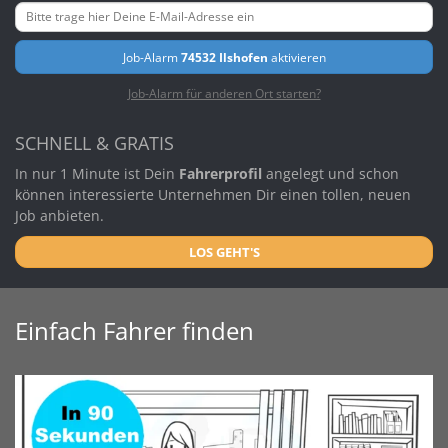
Job-Alarm
74532 Ilshofen
aktivieren
Job-Alarm für anderen Ort starten?
SCHNELL & GRATIS
In nur 1 Minute ist Dein
Fahrerprofil
angelegt und schon
können interessierte Unternehmen Dir einen tollen, neuen
Job anbieten.
LOS GEHT'S
Einfach Fahrer finden