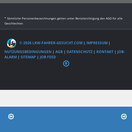
* Sämtliche Personenbezeichnungen gelten unter Berücksichtigung des AGG für alle
Geschlechter.
© 2026 LKW-FAHRER-GESUCHT.COM
|
IMPRESSUM
|
NUTZUNGSBEDINGUNGEN
|
AGB
|
DATENSCHUTZ
|
KONTAKT
|
JOB-
ALARM
|
SITEMAP
|
JOB FEED