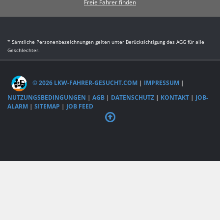
Freie Fahrer finden
* Sämtliche Personenbezeichnungen gelten unter Berücksichtigung des AGG für alle
Geschlechter.
© 2026 LKW-FAHRER-GESUCHT.COM
|
IMPRESSUM
|
NUTZUNGSBEDINGUNGEN
|
AGB
|
DATENSCHUTZ
|
KONTAKT
|
JOB-
ALARM
|
SITEMAP
|
JOB FEED