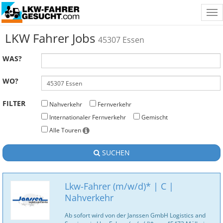
Tog
nav
LKW Fahrer Jobs
45307 Essen
WAS?
WO?
FILTER
Nahverkehr
Fernverkehr
Internationaler Fernverkehr
Gemischt
Alle Touren
SUCHEN
Lkw-Fahrer (m/w/d)* | C |
Nahverkehr
Ab sofort wird von der Janssen GmbH Logistics and