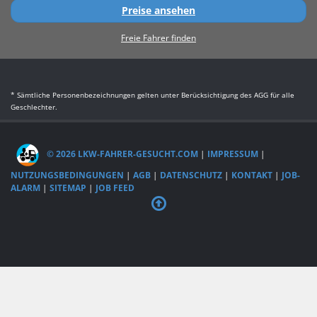
Preise ansehen
Freie Fahrer finden
* Sämtliche Personenbezeichnungen gelten unter Berücksichtigung des AGG für alle
Geschlechter.
© 2026 LKW-FAHRER-GESUCHT.COM
|
IMPRESSUM
|
NUTZUNGSBEDINGUNGEN
|
AGB
|
DATENSCHUTZ
|
KONTAKT
|
JOB-
ALARM
|
SITEMAP
|
JOB FEED