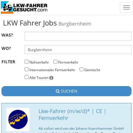
Tog
nav
LKW Fahrer Jobs
Burgbernheim
WAS?
WO?
FILTER
Nahverkehr
Fernverkehr
Internationaler Fernverkehr
Gemischt
Alle Touren
SUCHEN
Lkw-Fahrer (m/w/d)* | CE |
Fernverkehr
Ab sofort wird von der Johann Auernhammer GmbH