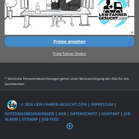
Preise ansehen
Freie Fahrer finden
* Sämtliche Personenbezeichnungen gelten unter Berücksichtigung des AGG für alle
Geschlechter.
© 2026 LKW-FAHRER-GESUCHT.COM
|
IMPRESSUM
|
NUTZUNGSBEDINGUNGEN
|
AGB
|
DATENSCHUTZ
|
KONTAKT
|
JOB-
ALARM
|
SITEMAP
|
JOB FEED