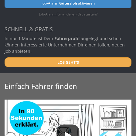
Job-Alarm
Gütersloh
aktivieren
Job-Alarm für anderen Ort starten?
SCHNELL & GRATIS
In nur 1 Minute ist Dein
Fahrerprofil
angelegt und schon
können interessierte Unternehmen Dir einen tollen, neuen
Job anbieten.
LOS GEHT'S
Einfach Fahrer finden