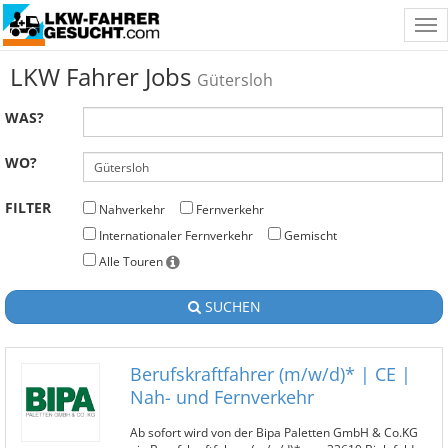
Tog
nav
LKW Fahrer Jobs
Gütersloh
WAS?
WO?
FILTER
Nahverkehr
Fernverkehr
Internationaler Fernverkehr
Gemischt
Alle Touren
SUCHEN
Berufskraftfahrer (m/w/d)* | CE |
Nah- und Fernverkehr
Ab sofort wird von der Bipa Paletten GmbH & Co.KG