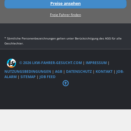
Preise ansehen
Freie Fahrer finden
* Sämtliche Personenbezeichnungen gelten unter Berücksichtigung des AGG für alle
Geschlechter.
© 2026 LKW-FAHRER-GESUCHT.COM
|
IMPRESSUM
|
NUTZUNGSBEDINGUNGEN
|
AGB
|
DATENSCHUTZ
|
KONTAKT
|
JOB-
ALARM
|
SITEMAP
|
JOB FEED