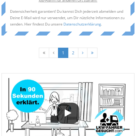
Job-Alarm für anderen Ort starten?
Datensicherheit garantiert! Du kannst Dich jederzeit abmelden und
Deine E-Mail wird nur verwendet, um Dir nützliche Informationen zu
senden. Hier findest Du unsere
Datenschutzerklärung
.
1
2