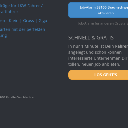
rträge für LKW-Fahrer /
Job-Alarm
38100 Braunschwe
raftfahrer
aktivieren
en - Klein | Gross | Giga
Job-Alarm für anderen Ort star
arten mit der perfekten
ung
SCHNELL & GRATIS
In nur 1 Minute ist Dein
Fahrer
angelegt und schon können
interessierte Unternehmen Dir
tollen, neuen Job anbieten.
LOS GEHT'S
GG für alle Geschlechter.