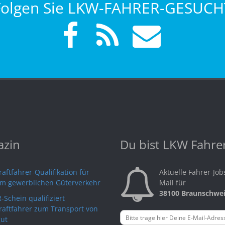
Folgen Sie LKW-FAHRER-GESUCH
zin
Du bist LKW Fahre
aftfahrer-Qualifikation für
Aktuelle Fahrer-Job
im gewerblichen Güterverkehr
Mail für
38100 Braunschwe
-Schein qualifiziert
raftfahrer zum Transport von
ut