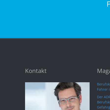
Kontakt
Maga
Berufskr
Fahrer 
Der ADR
Berufsk
Gefahrg