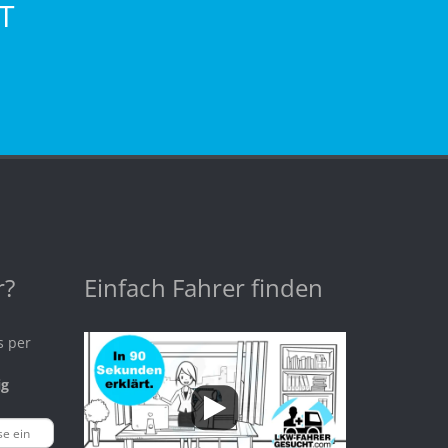
T
r?
Einfach Fahrer finden
s per
ig