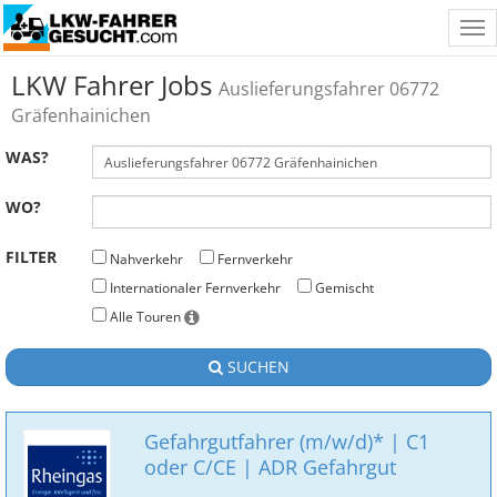
Tog
nav
LKW Fahrer Jobs
Auslieferungsfahrer 06772
Gräfenhainichen
WAS?
WO?
FILTER
Nahverkehr
Fernverkehr
Internationaler Fernverkehr
Gemischt
Alle Touren
SUCHEN
Gefahrgutfahrer (m/w/d)* | C1
oder C/CE | ADR Gefahrgut