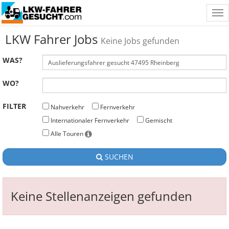
Tog
nav
LKW Fahrer Jobs
Keine Jobs gefunden
WAS?
WO?
FILTER
Nahverkehr
Fernverkehr
Internationaler Fernverkehr
Gemischt
Alle Touren
SUCHEN
Keine Stellenanzeigen gefunden