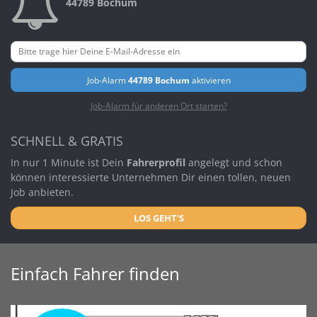
44789 Bochum
Job-Alarm
44789 Bochum
aktivieren
Job-Alarm für anderen Ort starten?
SCHNELL & GRATIS
In nur 1 Minute ist Dein
Fahrerprofil
angelegt und schon
können interessierte Unternehmen Dir einen tollen, neuen
Job anbieten.
LOS GEHT'S
Einfach Fahrer finden