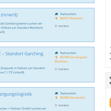
B (m/w/d)
Nahverkehr
86653 Monheim
bi Sanitär­systeme suchen wir
merken
n Vollzeit am Standort Monheim
/d).
CE – Standort Garching
Nahverkehr
85748 Garching bei
München
eitpunkt in Vollzeit am Standort
merken
se C / CE (m/w/d).
sorgungslogistik
Nahverkehr
86368 Gersthofen
merken
ischer + Hohner GmbH suchen wir