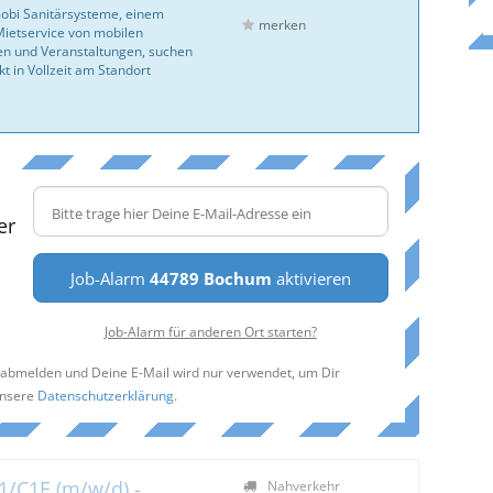
bi Sanitär­systeme, einem
merken
ietservice von mobilen
len und Veranstaltungen, suchen
 in Vollzeit am Standort
er
Job-Alarm
44789 Bochum
aktivieren
Job-Alarm für anderen Ort starten?
t abmelden und Deine E-Mail wird nur verwendet, um Dir
unsere
Datenschutzerklärung
.
1/C1E (m/w/d) -
Nahverkehr