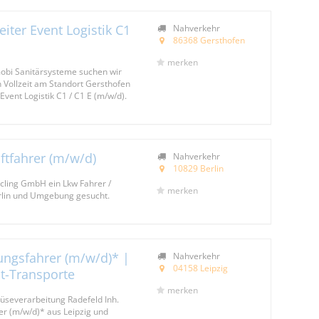
eiter Event Logistik C1
Nahverkehr
86368 Gersthofen
merken
bi Sanitär­systeme suchen wir
 Vollzeit am Standort Gersthofen
Event Logistik C1 / C1 E (m/w/d).
ftfahrer (m/w/d)
Nahverkehr
10829 Berlin
ycling GmbH ein Lkw Fahrer /
merken
erlin und Umgebung gesucht.
rungsfahrer (m/w/d)* |
Nahverkehr
04158 Leipzig
ut-Transporte
merken
üseverarbeitung Radefeld Inh.
er (m/w/d)* aus Leipzig und