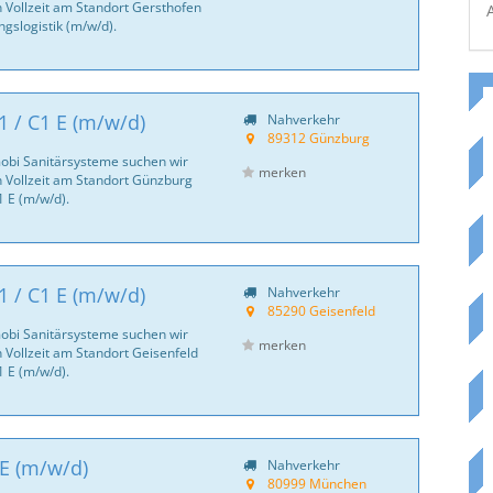
 Vollzeit am Standort Gersthofen
ngslogistik (m/w/d).
1 / C1 E (m/w/d)
Nahverkehr
89312 Günzburg
bi Sanitär­systeme suchen wir
merken
 Vollzeit am Standort Günzburg
1 E (m/w/d).
1 / C1 E (m/w/d)
Nahverkehr
85290 Geisenfeld
bi Sanitär­systeme suchen wir
merken
 Vollzeit am Standort Geisenfeld
1 E (m/w/d).
BE (m/w/d)
Nahverkehr
80999 München