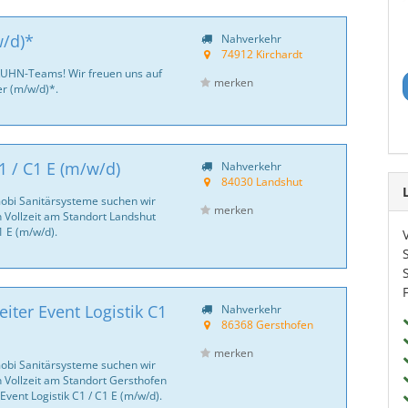
w/d)*
Nahverkehr
74912 Kirchardt
KUHN-Teams! Wir freuen uns auf
merken
er (m/w/d)*.
1 / C1 E (m/w/d)
Nahverkehr
84030 Landshut
bi Sanitär­systeme suchen wir
merken
 Vollzeit am Standort Landshut
1 E (m/w/d).
eiter Event Logistik C1
Nahverkehr
86368 Gersthofen
merken
bi Sanitär­systeme suchen wir
 Vollzeit am Standort Gersthofen
Event Logistik C1 / C1 E (m/w/d).