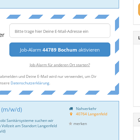
er
Job-Alarm
44789 Bochum
aktivieren
Job-Alarm für anderen Ort starten?
t abmelden und Deine E-Mail wird nur verwendet, um Dir
unsere
Datenschutzerklärung
.
B (m/w/d)
Nahverkehr
40764 Langenfeld
bi Sanitär­systeme suchen wir
merken
 Vollzeit am Standort Langenfeld
w/d)