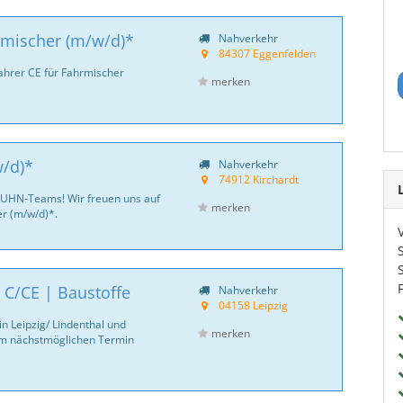
hrmischer (m/w/d)*
Nahverkehr
84307 Eggenfelden
fahrer CE für Fahrmischer
merken
w/d)*
Nahverkehr
74912 Kirchardt
KUHN-Teams! Wir freuen uns auf
merken
er (m/w/d)*.
 C/CE | Baustoffe
Nahverkehr
04158 Leipzig
n Leipzig/ Lindenthal und
merken
m nächstmöglichen Termin