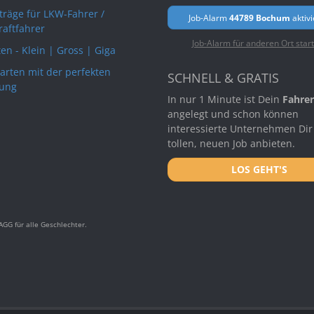
rträge für LKW-Fahrer /
Job-Alarm
44789 Bochum
aktiv
raftfahrer
Job-Alarm für anderen Ort star
en - Klein | Gross | Giga
arten mit der perfekten
SCHNELL & GRATIS
ung
In nur 1 Minute ist Dein
Fahrer
angelegt und schon können
interessierte Unternehmen Dir
tollen, neuen Job anbieten.
LOS GEHT'S
GG für alle Geschlechter.