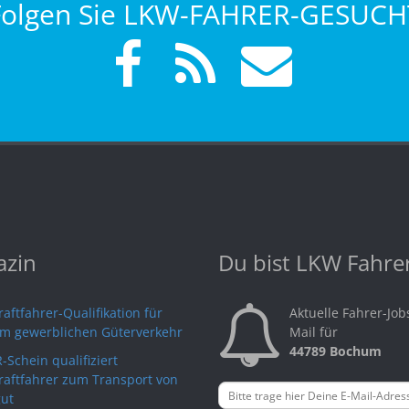
Folgen Sie LKW-FAHRER-GESUCH
zin
Du bist LKW Fahre
aftfahrer-Qualifikation für
Aktuelle Fahrer-Job
im gewerblichen Güterverkehr
Mail für
44789 Bochum
-Schein qualifiziert
raftfahrer zum Transport von
ut