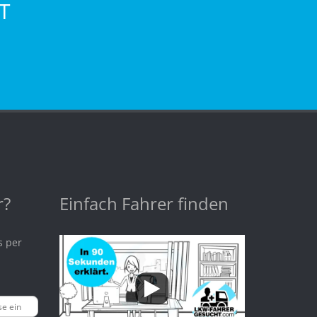
T
r?
Einfach Fahrer finden
s per