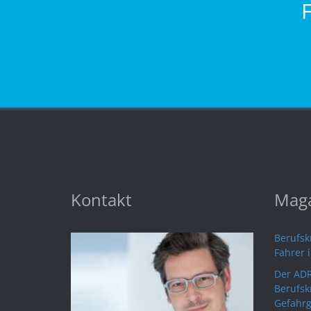
Kontakt
Maga
Berufskr
Fahrer 
Der ADR
Berufsk
Gefahrg