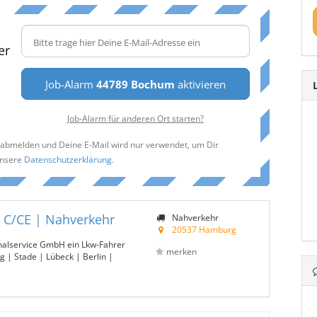
er
Job-Alarm
44789 Bochum
aktivieren
Job-Alarm für anderen Ort starten?
t abmelden und Deine E-Mail wird nur verwendet, um Dir
unsere
Datenschutzerklärung
.
| C/CE | Nahverkehr
Nahverkehr
20537 Hamburg
onalservice GmbH ein Lkw-Fahrer
merken
 | Stade | Lübeck | Berlin |