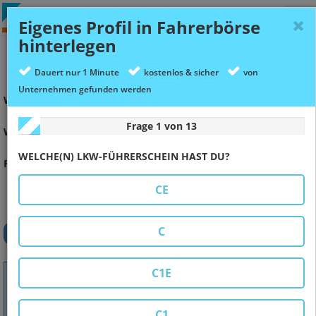
Tog
Eigenes Profil in Fahrerbörse
nav
hinterlegen
LKW Fahrer Jobs
Fahrer Nahverkehr Jobs 33397
Rietberg
Dauert nur 1 Minute
kostenlos & sicher
von
Unternehmen gefunden werden
WAS?
Frage 1 von 13
WO?
WELCHE(N) LKW-FÜHRERSCHEIN HAST DU?
FILTER
Nahverkehr
Fernverkehr
Internationaler Fernverkehr
Gemischt
CE
Alle Touren
C
SUCHEN
C1E
LKW-Fahrer (M*) für den täglichen
Werksverkehr
C1