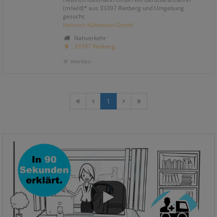
(m/w/d)* aus 33397 Rietberg und Umgebung
gesucht.
Heinrich Kühlmann GmbH
Nahverkehr
33397 Rietberg
merken
1