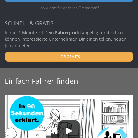
Job-Alarm für anderen Ort starten?
SCHNELL & GRATIS
In nur 1 Minute ist Dein
Fahrerprofil
angelegt und schon
können interessierte Unternehmen Dir einen tollen, neuen
Job anbieten.
LOS GEHT'S
Einfach Fahrer finden