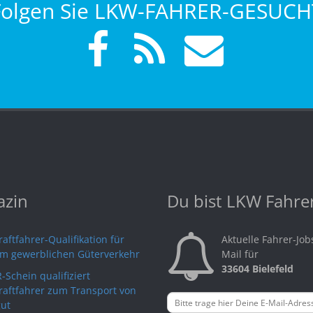
Folgen Sie LKW-FAHRER-GESUCH
zin
Du bist LKW Fahre
aftfahrer-Qualifikation für
Aktuelle Fahrer-Job
im gewerblichen Güterverkehr
Mail für
33604 Bielefeld
-Schein qualifiziert
raftfahrer zum Transport von
ut