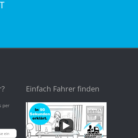
T
r?
Einfach Fahrer finden
s per