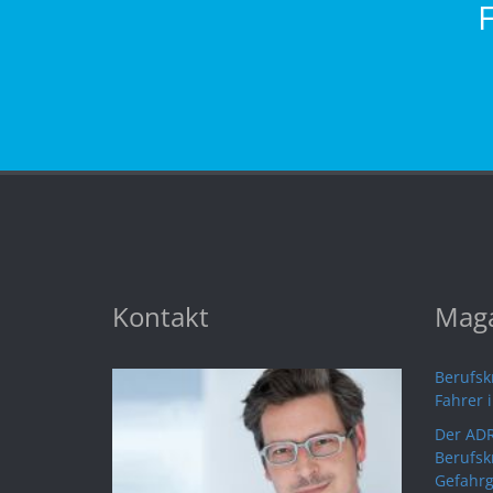
Kontakt
Maga
Berufskr
Fahrer 
Der ADR
Berufsk
Gefahrg