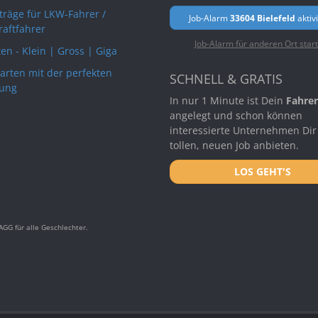
rträge für LKW-Fahrer /
Job-Alarm
33604 Bielefeld
aktiv
raftfahrer
Job-Alarm für anderen Ort star
en - Klein | Gross | Giga
arten mit der perfekten
SCHNELL & GRATIS
ung
In nur 1 Minute ist Dein
Fahrer
angelegt und schon können
interessierte Unternehmen Dir
tollen, neuen Job anbieten.
LOS GEHT'S
GG für alle Geschlechter.