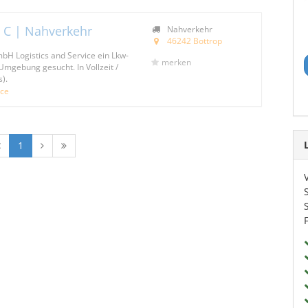
 C | Nahverkehr
Nahverkehr
46242 Bottrop
bH Logistics and Service ein Lkw-
merken
Umgebung gesucht. In Vollzeit /
s).
ice
1