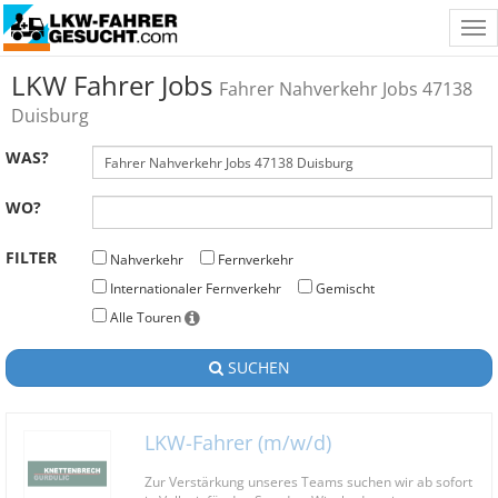
Tog
nav
LKW Fahrer Jobs
Fahrer Nahverkehr Jobs 47138
Duisburg
WAS?
WO?
FILTER
Nahverkehr
Fernverkehr
Internationaler Fernverkehr
Gemischt
Alle Touren
SUCHEN
LKW-Fahrer (m/w/d)
Zur Verstärkung unseres Teams suchen wir ab sofort