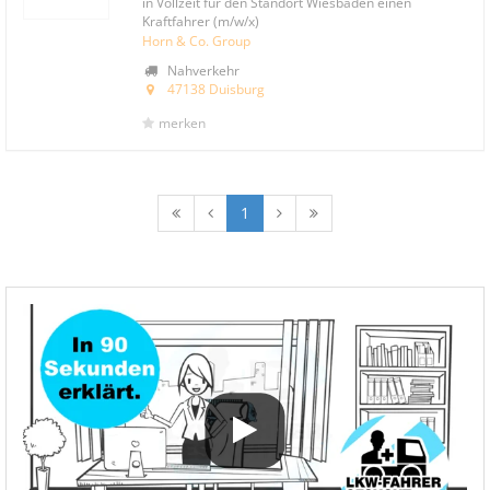
in Vollzeit für den Standort Wiesbaden einen
Kraftfahrer (m/w/x)
Horn & Co. Group
Nahverkehr
47138 Duisburg
merken
1