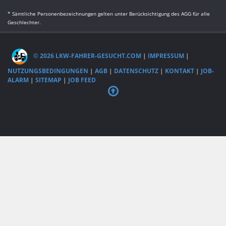
* Sämtliche Personenbezeichnungen gelten unter Berücksichtigung des AGG für alle
Geschlechter.
© 2026 LKW-FAHRER-GESUCHT.COM
|
IMPRESSUM
|
NUTZUNGSBEDINGUNGEN
|
AGB
|
DATENSCHUTZ
|
KONTAKT
|
JOB-
ALARM
|
SITEMAP
|
JOB FEED