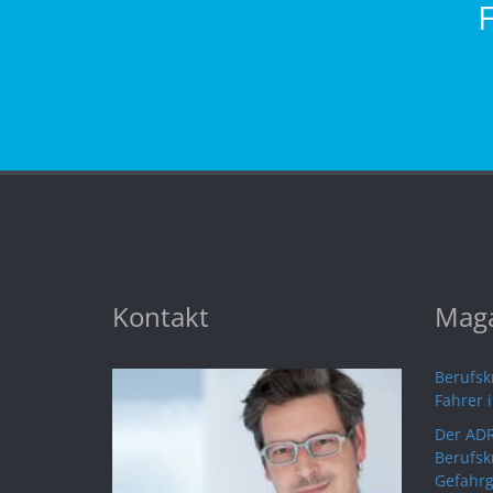
Kontakt
Maga
Berufskr
Fahrer 
Der ADR
Berufsk
Gefahrg