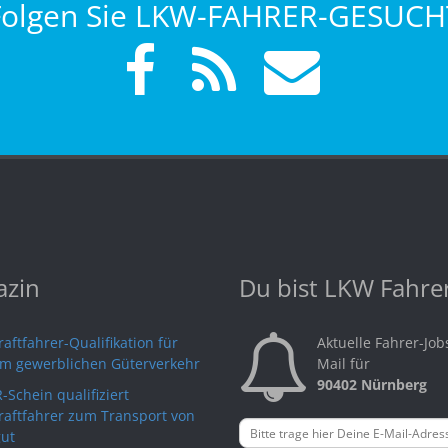
Folgen Sie LKW-FAHRER-GESUCH
zin
Du bist LKW Fahre
aftfahrer-Qualifikation für
Aktuelle Fahrer-Job
im gewerblichen Güterverkehr
Mail für
90402 Nürnberg
-Schein qualifiziert
raftfahrer zum Transport von
ut