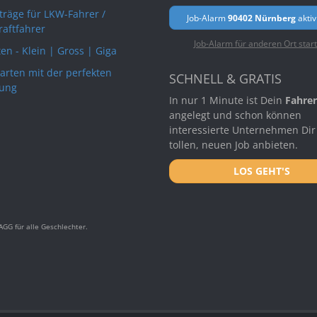
rträge für LKW-Fahrer /
Job-Alarm
90402 Nürnberg
aktiv
raftfahrer
Job-Alarm für anderen Ort star
en - Klein | Gross | Giga
arten mit der perfekten
SCHNELL & GRATIS
ung
In nur 1 Minute ist Dein
Fahrer
angelegt und schon können
interessierte Unternehmen Dir
tollen, neuen Job anbieten.
LOS GEHT'S
GG für alle Geschlechter.