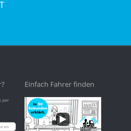
T
r?
Einfach Fahrer finden
s per