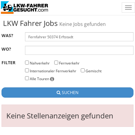
Tog
nav
LKW Fahrer Jobs
Keine Jobs gefunden
WAS?
WO?
FILTER
Nahverkehr
Fernverkehr
Internationaler Fernverkehr
Gemischt
Alle Touren
SUCHEN
Keine Stellenanzeigen gefunden