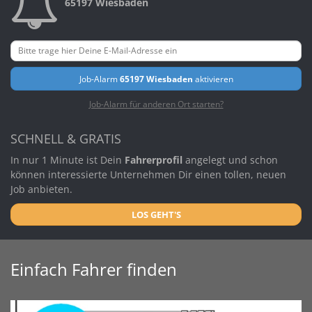
65197 Wiesbaden
Job-Alarm
65197 Wiesbaden
aktivieren
Job-Alarm für anderen Ort starten?
SCHNELL & GRATIS
In nur 1 Minute ist Dein
Fahrerprofil
angelegt und schon
können interessierte Unternehmen Dir einen tollen, neuen
Job anbieten.
LOS GEHT'S
Einfach Fahrer finden