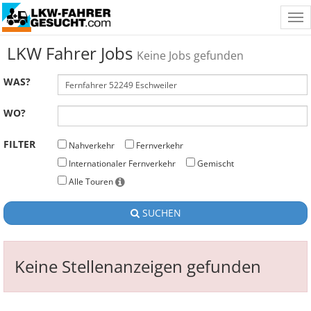
Tog
nav
LKW Fahrer Jobs
Keine Jobs gefunden
WAS?
WO?
FILTER
Nahverkehr
Fernverkehr
Internationaler Fernverkehr
Gemischt
Alle Touren
SUCHEN
Keine Stellenanzeigen gefunden