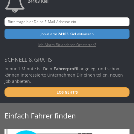
24103 Kiel
Job-Alarm
24103 Kiel
aktivieren
Job-Alarm für anderen Ort starten?
SCHNELL & GRATIS
In nur 1 Minute ist Dein
Fahrerprofil
angelegt und schon
können interessierte Unternehmen Dir einen tollen, neuen
Job anbieten.
LOS GEHT'S
Einfach Fahrer finden