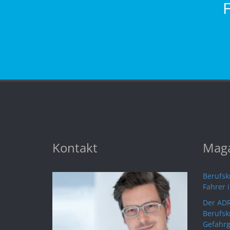
Kontakt
Maga
Berufskr
Fahrer 
Der ADR
Berufsk
Gefahrg