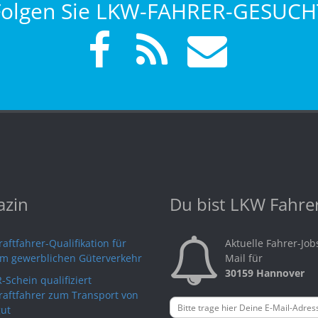
Folgen Sie LKW-FAHRER-GESUCH
zin
Du bist LKW Fahre
aftfahrer-Qualifikation für
Aktuelle Fahrer-Job
im gewerblichen Güterverkehr
Mail für
30159 Hannover
-Schein qualifiziert
raftfahrer zum Transport von
ut