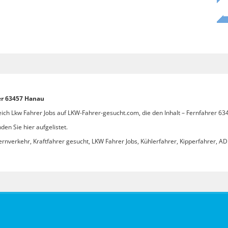
rer 63457 Hanau
eich Lkw Fahrer Jobs auf LKW-Fahrer-gesucht.com, die den Inhalt – Fernfahrer 63
en Sie hier aufgelistet.
ernverkehr, Kraftfahrer gesucht, LKW Fahrer Jobs, Kühlerfahrer, Kipperfahrer, ADR