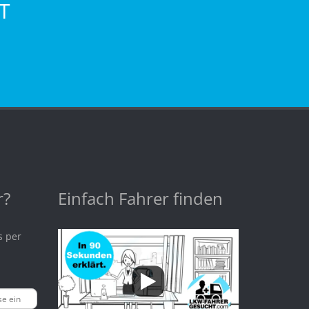
T
r?
Einfach Fahrer finden
s per