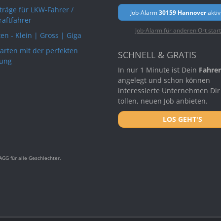
rträge für LKW-Fahrer /
Job-Alarm
30159 Hannover
aktiv
raftfahrer
Job-Alarm für anderen Ort star
en - Klein | Gross | Giga
arten mit der perfekten
SCHNELL & GRATIS
ung
In nur 1 Minute ist Dein
Fahrer
angelegt und schon können
interessierte Unternehmen Dir
tollen, neuen Job anbieten.
LOS GEHT'S
GG für alle Geschlechter.