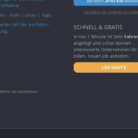
Job-Alarm
24103 Kiel
aktivier
raftfahrer
Job-Alarm für anderen Ort star
en - Klein | Gross | Giga
arten mit der perfekten
SCHNELL & GRATIS
ung
In nur 1 Minute ist Dein
Fahrer
angelegt und schon können
interessierte Unternehmen Dir
tollen, neuen Job anbieten.
LOS GEHT'S
GG für alle Geschlechter.