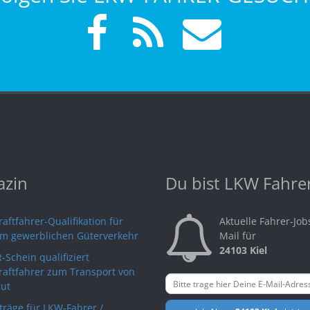
zin
Du bist LKW Fahre
aftfahrer-Qualifikation für
Aktuelle Fahrer-Job
im gewerblichen Güterverkehr
Mail für
24103 Kiel
-Schein qualifiziert
raftfahrer zum Transport von
ut
rträge für LKW-Fahrer /