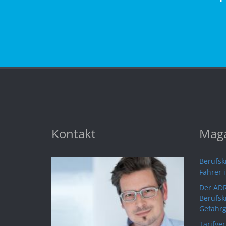
Kontakt
Maga
Berufskr
Fahrer 
Der ADR
Berufsk
Gefahrg
Tarifve