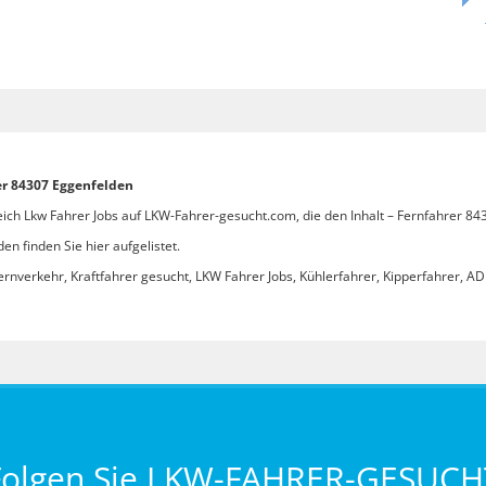
er 84307 Eggenfelden
eich Lkw Fahrer Jobs auf LKW-Fahrer-gesucht.com, die den Inhalt – Fernfahrer 84
n finden Sie hier aufgelistet.
ernverkehr, Kraftfahrer gesucht, LKW Fahrer Jobs, Kühlerfahrer, Kipperfahrer, ADR
Folgen Sie LKW-FAHRER-GESUCH