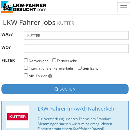
Tog
nav
LKW Fahrer Jobs
KUTTER
WAS?
WO?
FILTER
Nahverkehr
Fernverkehr
Internationaler Fernverkehr
Gemischt
Alle Touren
SUCHEN
LKW-Fahrer (m/w/d) Nahverkehr
Zur Verstärkung unseres Teams am Standort
Memmingen suchen wir zum baldmöglichsten
Eintrittstermin eine/n Kraftfahrer (m/w/d)