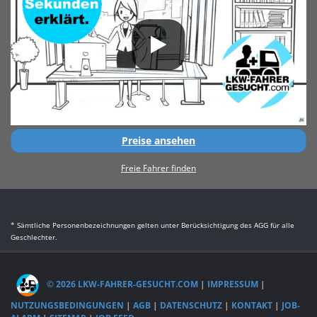
Preise ansehen
Freie Fahrer finden
* Sämtliche Personenbezeichnungen gelten unter Berücksichtigung des AGG für alle
Geschlechter.
© 2026 LKW-FAHRER-GESUCHT.COM
|
IMPRESSUM
|
NUTZUNGSBEDINGUNGEN
|
AGB
|
DATENSCHUTZ
|
KONTAKT
|
JOB-