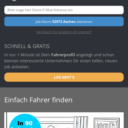
Job-Alarm
52072 Aachen
aktivieren
Job-Alarm für anderen Ort starten?
SCHNELL & GRATIS
In nur 1 Minute ist Dein
Fahrerprofil
angelegt und schon
können interessierte Unternehmen Dir einen tollen, neuen
Job anbieten.
LOS GEHT'S
Einfach Fahrer finden